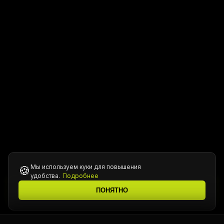
Мы используем куки для повышения
🍪
удобства.
Подробнее
Все цены уточняются у менеджера при подтверждении
ℹ️
ПОНЯТНО
заказа