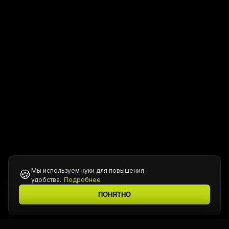
Мы используем куки для повышения
🍪
удобства.
Подробнее
Все цены уточняются у менеджера при подтверждении
ℹ️
ПОНЯТНО
заказа