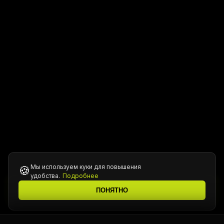
Мы используем куки для повышения
🍪
удобства.
Подробнее
Все цены уточняются у менеджера при подтверждении
ℹ️
ПОНЯТНО
заказа