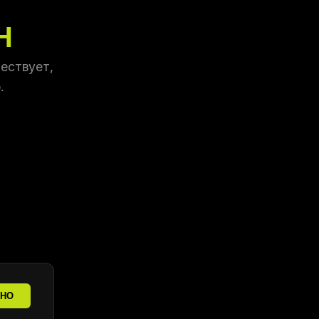
Н
ествует,
.
ТНО