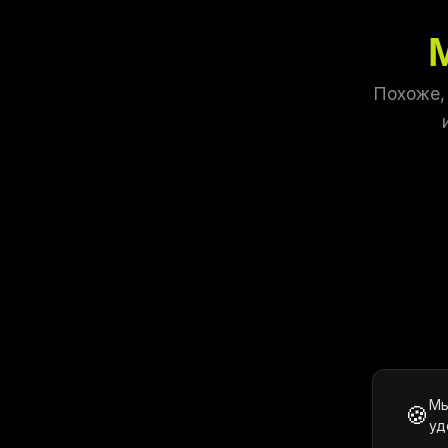
Похоже,
Мы
🍪
уд