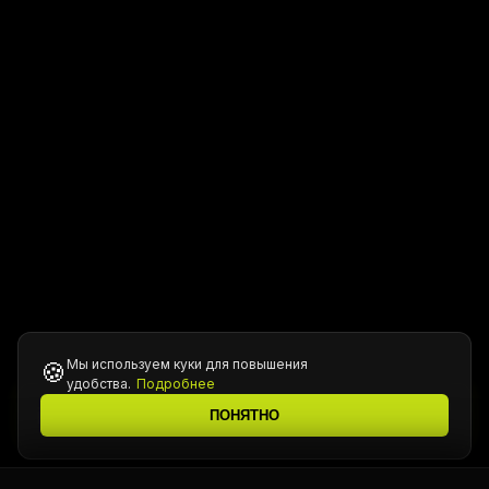
Мы используем куки для повышения
🍪
удобства.
Подробнее
Все цены уточняются у менеджера при подтверждении
ℹ️
ПОНЯТНО
заказа