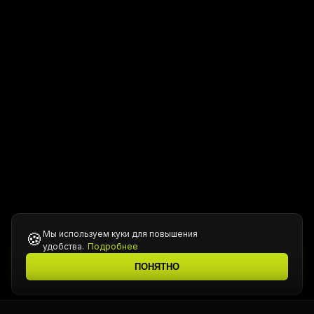
Мы используем куки для повышения
🍪
удобства.
Подробнее
Все цены уточняются у менеджера при подтверждении
ℹ️
ПОНЯТНО
заказа