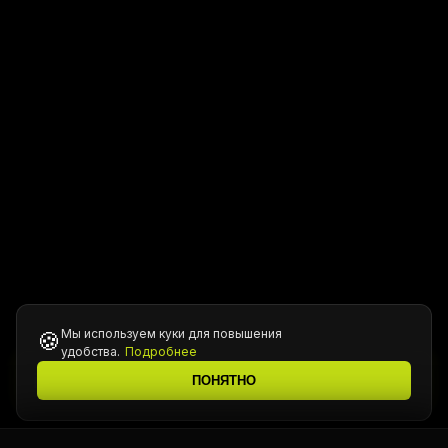
Мы используем куки для повышения
🍪
удобства.
Подробнее
Все цены уточняются у менеджера при подтверждении
ℹ️
ПОНЯТНО
заказа