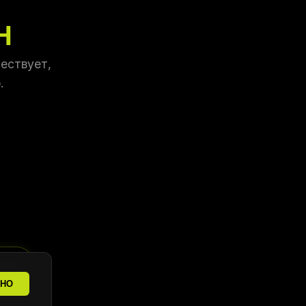
Н
ествует,
.
аза
ТНО