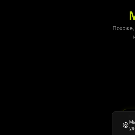
Похоже,
ℹ️
Вс
Мы
🍪
уд