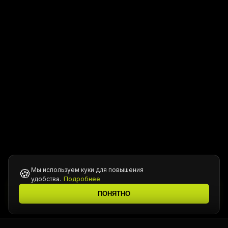
Мы используем куки для повышения
🍪
удобства.
Подробнее
Все цены уточняются у менеджера при подтверждении
ℹ️
ПОНЯТНО
заказа