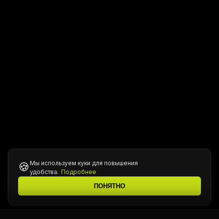
Мы используем куки для повышения
🍪
удобства.
Подробнее
Все цены уточняются у менеджера при подтверждении
ℹ️
ПОНЯТНО
заказа