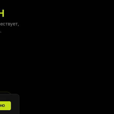
Н
ествует,
.
аза
ТНО