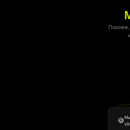
Похоже,
ℹ️
Вс
Мы
🍪
уд