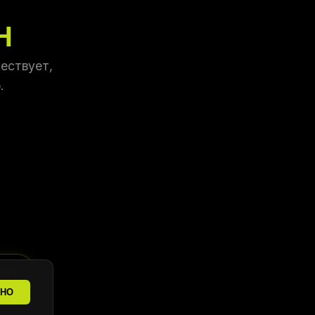
Н
ествует,
.
аза
ТНО