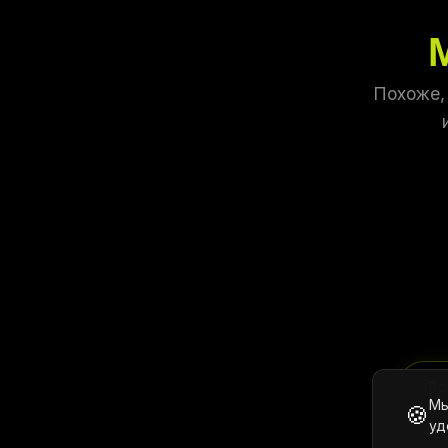
Похоже,
ℹ️
Вс
Мы
🍪
уд