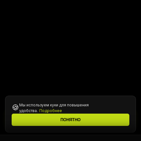
Мы используем куки для повышения
🍪
удобства.
Подробнее
Все цены уточняются у менеджера при подтверждении
ℹ️
ПОНЯТНО
заказа