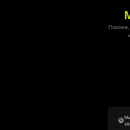
Похоже,
Мы
🍪
уд