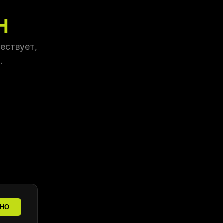
Н
ествует,
.
ТНО