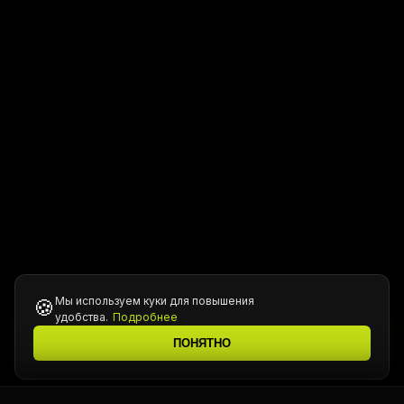
Мы используем куки для повышения
🍪
удобства.
Подробнее
Все цены уточняются у менеджера при подтверждении
ℹ️
ПОНЯТНО
заказа