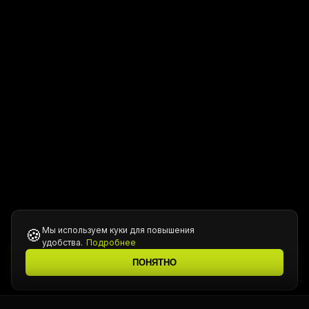
Мы используем куки для повышения
🍪
удобства.
Подробнее
Все цены уточняются у менеджера при подтверждении
ℹ️
ПОНЯТНО
заказа