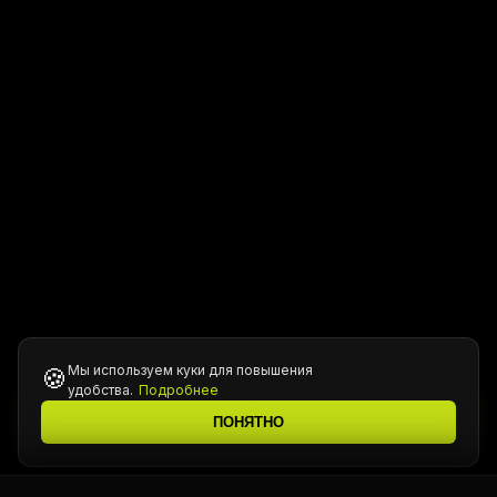
Мы используем куки для повышения
🍪
удобства.
Подробнее
Все цены уточняются у менеджера при подтверждении
ℹ️
ПОНЯТНО
заказа