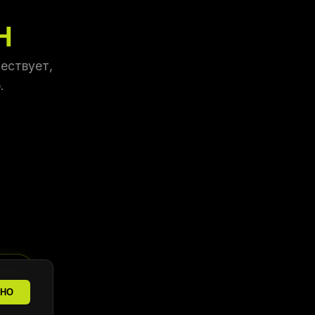
Н
ествует,
.
аза
ТНО