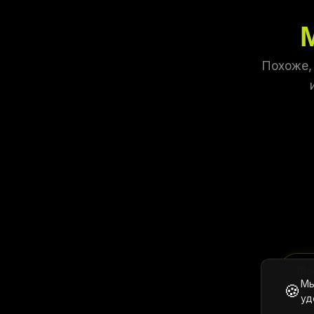
Похоже,
ℹ️
Вс
Мы
🍪
уд