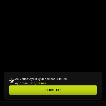
Мы используем куки для повышения
🍪
удобства.
Подробнее
Все цены уточняются у менеджера при подтверждении
ℹ️
ПОНЯТНО
заказа